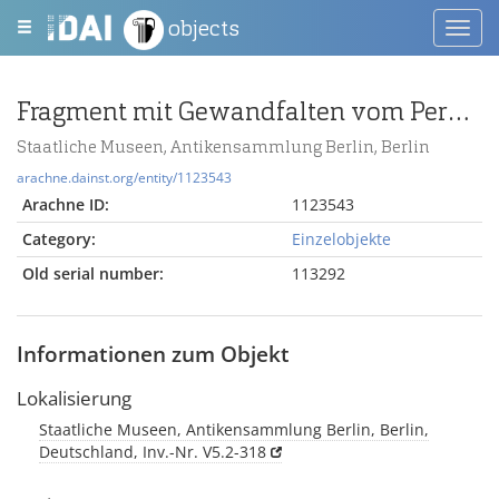
objects
Toggl
navig
Fragment mit Gewandfalten vom Pergamonaltar (Rundplastik oder Relief); Berlin:Relief / Statue (?), Fragment
Staatliche Museen, Antikensammlung Berlin, Berlin
arachne.dainst.org/entity/1123543
Arachne ID:
1123543
Category:
Einzelobjekte
Old serial number:
113292
Informationen zum Objekt
Lokalisierung
Staatliche Museen, Antikensammlung Berlin, Berlin,
Deutschland, Inv.-Nr. V5.2-318