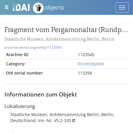
objects
Toggl
navig
Fragment vom Pergamonaltar (Rundplastik oder Relief); Berlin:Relief / Statue (?), Fragment
Staatliche Museen, Antikensammlung Berlin, Berlin
arachne.dainst.org/entity/1123545
Arachne ID:
1123545
Category:
Einzelobjekte
Old serial number:
113294
Informationen zum Objekt
Lokalisierung
Staatliche Museen, Antikensammlung Berlin, Berlin,
Deutschland, Inv.-Nr. V5.2-320