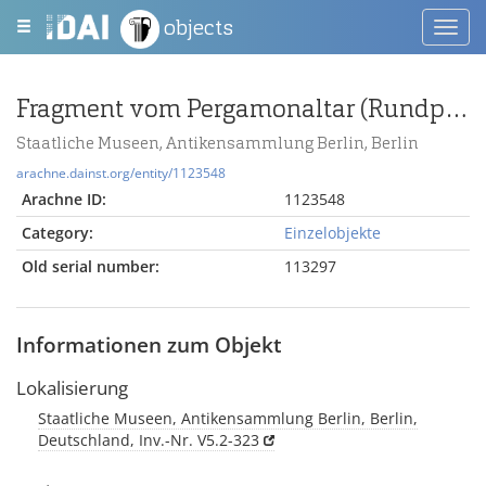
objects
Toggl
navig
Fragment vom Pergamonaltar (Rundplastik oder Relief); Berlin:Relief / Statue (?), Fragment
Staatliche Museen, Antikensammlung Berlin, Berlin
arachne.dainst.org/entity/1123548
Arachne ID:
1123548
Category:
Einzelobjekte
Old serial number:
113297
Informationen zum Objekt
Lokalisierung
Staatliche Museen, Antikensammlung Berlin, Berlin,
Deutschland, Inv.-Nr. V5.2-323