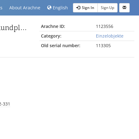
ts
About Arachne
English
Sign In
Sign Up
Fragmente mit Gewandfalten vom Pergamonaltar (Rundplastik oder Relief)
Arachne ID:
1123556
Category:
Einzelobjekte
Old serial number:
113305
2-331