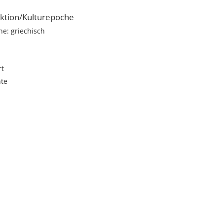
ktion/Kulturepoche
e: griechisch
rt
te