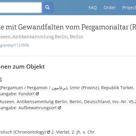
FAQ
Order
Projec
useen, Antikensammlung Berlin, Berlin
rg/entity/1123556
onen zum Objekt
g
Pergamon, (Pergamum / Pergamon / برغامون), İzmir (Provinz), Republik Türkei,
tsangabe: Fundort
Museen, Antikensammlung Berlin, Berlin, Deutschland, Inv.-Nr. V5.
tsangabe: Aufbewahrungsort
istisch
(Chronontology)
2. Viertel, 2. Jh. v. Chr.