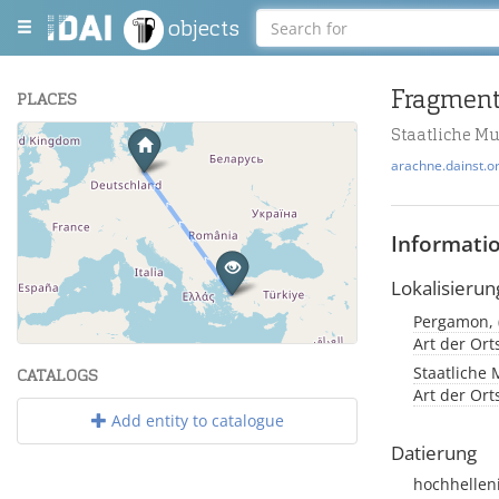
objects
PLACES
Staatliche M
+
arachne.dainst.o
−
Informati
Lokalisierun
Leaflet
| Maps and Data ©
OpenStreetMap
.
Art der Or
Staatliche 
CATALOGS
Art der Or
Add entity to catalogue
Datierung
hochhellen