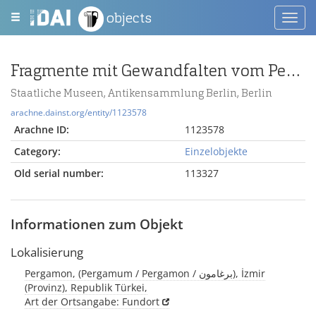
objects
Toggl
navig
Fragmente mit Gewandfalten vom Pergamonaltar (Rundplastik oder Relief)
Staatliche Museen, Antikensammlung Berlin, Berlin
arachne.dainst.org/entity/1123578
Arachne ID:
1123578
Category:
Einzelobjekte
Old serial number:
113327
Informationen zum Objekt
Lokalisierung
Pergamon, (Pergamum / Pergamon / برغامون), İzmir
(Provinz), Republik Türkei,
Art der Ortsangabe: Fundort