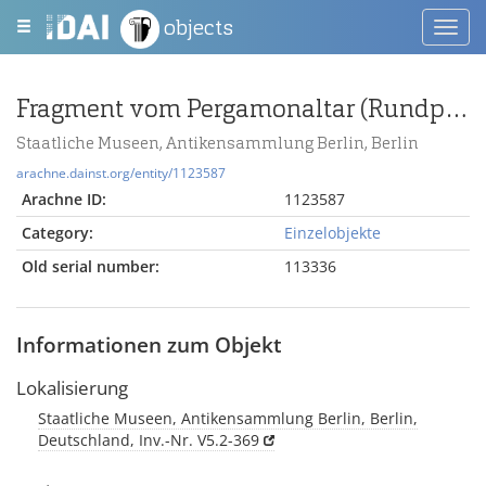
objects
Toggl
navig
Fragment vom Pergamonaltar (Rundplastik oder Relief); Berlin:Relief / Statue (?), Fragment
Staatliche Museen, Antikensammlung Berlin, Berlin
arachne.dainst.org/entity/1123587
Arachne ID:
1123587
Category:
Einzelobjekte
Old serial number:
113336
Informationen zum Objekt
Lokalisierung
Staatliche Museen, Antikensammlung Berlin, Berlin,
Deutschland, Inv.-Nr. V5.2-369