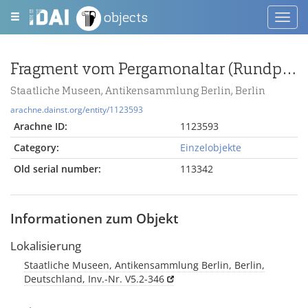
objects
Toggl
navig
Fragment vom Pergamonaltar (Rundplastik oder Relief); Berlin:Relief / Statue (?), Fragment
Staatliche Museen, Antikensammlung Berlin, Berlin
arachne.dainst.org/entity/1123593
Arachne ID:
1123593
Category:
Einzelobjekte
Old serial number:
113342
Informationen zum Objekt
Lokalisierung
Staatliche Museen, Antikensammlung Berlin, Berlin,
Deutschland, Inv.-Nr. V5.2-346