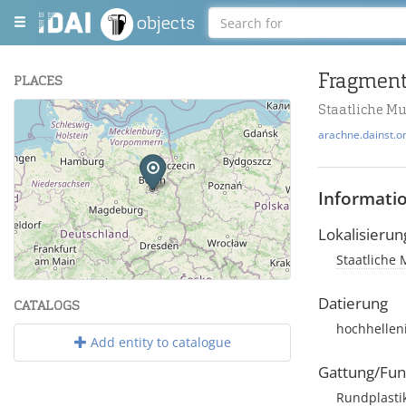
objects
PLACES
Staatliche M
+
arachne.dainst.o
−
Informati
Lokalisierun
Staatliche 
Leaflet
| Maps and Data ©
OpenStreetMap
.
Datierung
CATALOGS
hochhellen
Add entity to catalogue
Gattung/Fun
Rundplasti