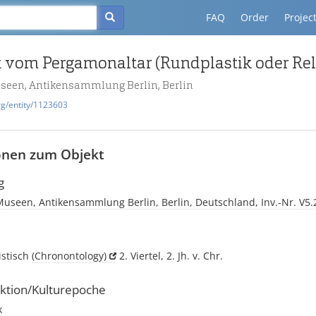
FAQ
Order
Projec
useen, Antikensammlung Berlin, Berlin
rg/entity/1123603
onen zum Objekt
g
Museen, Antikensammlung Berlin, Berlin, Deutschland, Inv.-Nr. V5.
istisch
(Chronontology)
2. Viertel, 2. Jh. v. Chr.
ktion/Kulturepoche
k