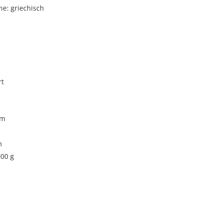
e: griechisch
rt
cm
m
000 g