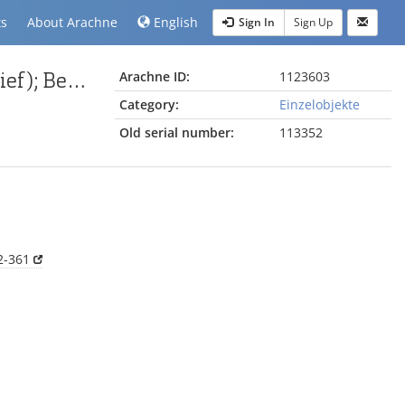
ts
About Arachne
English
Sign In
Sign Up
Fragment vom Pergamonaltar (Rundplastik oder Relief); Berlin:Relief / Statue (?), Fragment
Arachne ID:
1123603
Category:
Einzelobjekte
Old serial number:
113352
2-361