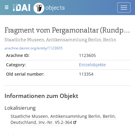
objects
Toggl
navig
Fragment vom Pergamonaltar (Rundplastik oder Relief); Berlin:Relief / Statue (?), Fragment
Staatliche Museen, Antikensammlung Berlin, Berlin
arachne.dainst.org/entity/1123605
Arachne ID:
1123605
Category:
Einzelobjekte
Old serial number:
113354
Informationen zum Objekt
Lokalisierung
Staatliche Museen, Antikensammlung Berlin, Berlin,
Deutschland, Inv.-Nr. V5.2-364