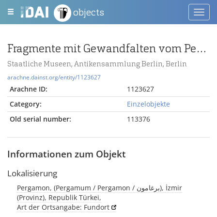
objects
Toggl
navig
Fragmente mit Gewandfalten vom Pergamonaltar (Rundplastik oder Relief)
Staatliche Museen, Antikensammlung Berlin, Berlin
arachne.dainst.org/entity/1123627
Arachne ID:
1123627
Category:
Einzelobjekte
Old serial number:
113376
Informationen zum Objekt
Lokalisierung
Pergamon, (Pergamum / Pergamon / برغامون), İzmir
(Provinz), Republik Türkei,
Art der Ortsangabe: Fundort