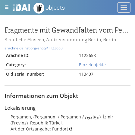
objects
Toggl
navig
Fragmente mit Gewandfalten vom Pergamonaltar (Rundplastik oder Relief)
Staatliche Museen, Antikensammlung Berlin, Berlin
arachne.dainst.org/entity/1123658
Arachne ID:
1123658
Category:
Einzelobjekte
Old serial number:
113407
Informationen zum Objekt
Lokalisierung
Pergamon, (Pergamum / Pergamon / برغامون), İzmir
(Provinz), Republik Türkei,
Art der Ortsangabe: Fundort