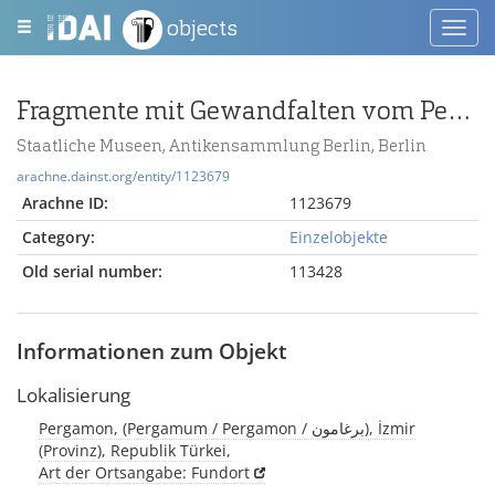
objects
Toggl
navig
Fragmente mit Gewandfalten vom Pergamonaltar (Rundplastik oder Relief)
Staatliche Museen, Antikensammlung Berlin, Berlin
arachne.dainst.org/entity/1123679
Arachne ID:
1123679
Category:
Einzelobjekte
Old serial number:
113428
Informationen zum Objekt
Lokalisierung
Pergamon, (Pergamum / Pergamon / برغامون), İzmir
(Provinz), Republik Türkei,
Art der Ortsangabe: Fundort