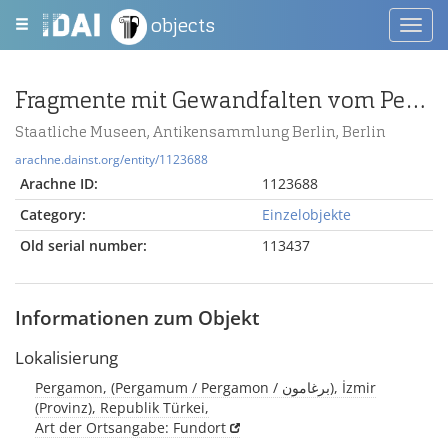
objects
Toggl
navig
Fragmente mit Gewandfalten vom Pergamonaltar (Rundplastik oder Relief)
Staatliche Museen, Antikensammlung Berlin, Berlin
arachne.dainst.org/entity/1123688
Arachne ID:
1123688
Category:
Einzelobjekte
Old serial number:
113437
Informationen zum Objekt
Lokalisierung
Pergamon, (Pergamum / Pergamon / برغامون), İzmir
(Provinz), Republik Türkei,
Art der Ortsangabe: Fundort