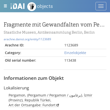
objects
Toggl
navig
Fragmente mit Gewandfalten vom Pergamonaltar (Rundplastik oder Relief)
Staatliche Museen, Antikensammlung Berlin, Berlin
arachne.dainst.org/entity/1123689
Arachne ID:
1123689
Category:
Einzelobjekte
Old serial number:
113438
Informationen zum Objekt
Lokalisierung
Pergamon, (Pergamum / Pergamon / برغامون), İzmir
(Provinz), Republik Türkei,
Art der Ortsangabe: Fundort