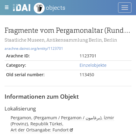
objects
Toggl
navig
Fragmente vom Pergamonaltar (Rundplastik oder Relief)
Staatliche Museen, Antikensammlung Berlin, Berlin
arachne.dainst.org/entity/1123701
Arachne ID:
1123701
Category:
Einzelobjekte
Old serial number:
113450
Informationen zum Objekt
Lokalisierung
Pergamon, (Pergamum / Pergamon / برغامون), İzmir
(Provinz), Republik Türkei,
Art der Ortsangabe: Fundort