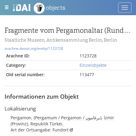
objects
Toggl
navig
Fragmente vom Pergamonaltar (Rundplastik oder Relief)
Staatliche Museen, Antikensammlung Berlin, Berlin
arachne.dainst.org/entity/1123728
Arachne ID:
1123728
Category:
Einzelobjekte
Old serial number:
113477
Informationen zum Objekt
Lokalisierung
Pergamon, (Pergamum / Pergamon / برغامون), İzmir
(Provinz), Republik Türkei,
Art der Ortsangabe: Fundort