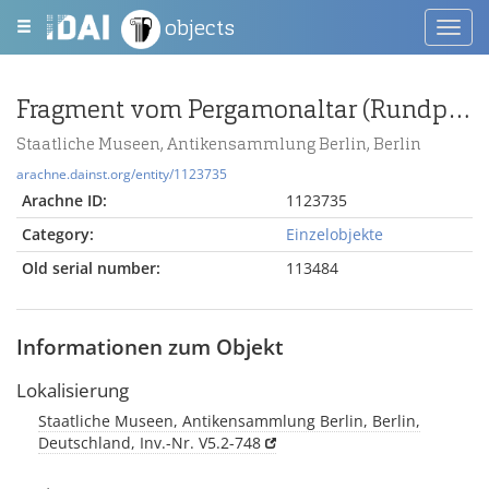
objects
Toggl
navig
Fragment vom Pergamonaltar (Rundplastik oder Relief); Berlin:Relief / Statue (?), Gewandstück
Staatliche Museen, Antikensammlung Berlin, Berlin
arachne.dainst.org/entity/1123735
Arachne ID:
1123735
Category:
Einzelobjekte
Old serial number:
113484
Informationen zum Objekt
Lokalisierung
Staatliche Museen, Antikensammlung Berlin, Berlin,
Deutschland, Inv.-Nr. V5.2-748