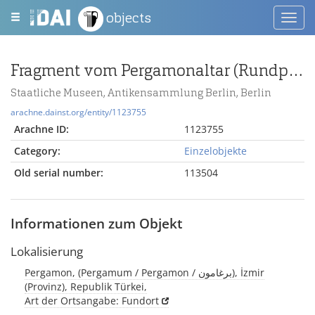
objects
Toggl
navig
Fragment vom Pergamonaltar (Rundplastik oder Relief)
Staatliche Museen, Antikensammlung Berlin, Berlin
arachne.dainst.org/entity/1123755
Arachne ID:
1123755
Category:
Einzelobjekte
Old serial number:
113504
Informationen zum Objekt
Lokalisierung
Pergamon, (Pergamum / Pergamon / برغامون), İzmir
(Provinz), Republik Türkei,
Art der Ortsangabe: Fundort