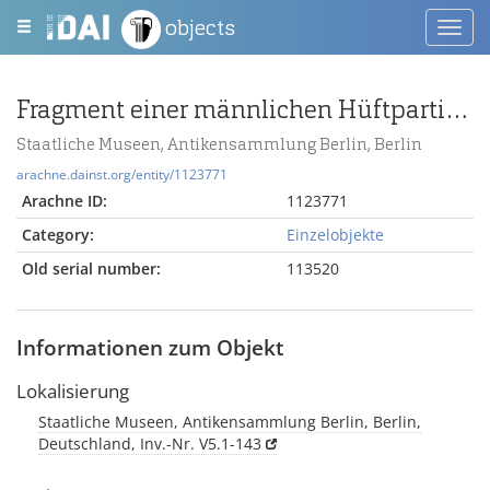
objects
Toggl
navig
Fragment einer männlichen Hüftpartie mit Oberschenkelansätzen, von einer kleineren Statue vom Pergamonaltar; Berlin:männl. Statue, Unterkörper, Fragment
Staatliche Museen, Antikensammlung Berlin, Berlin
arachne.dainst.org/entity/1123771
Arachne ID:
1123771
Category:
Einzelobjekte
Old serial number:
113520
Informationen zum Objekt
Lokalisierung
Staatliche Museen, Antikensammlung Berlin, Berlin,
Deutschland, Inv.-Nr. V5.1-143