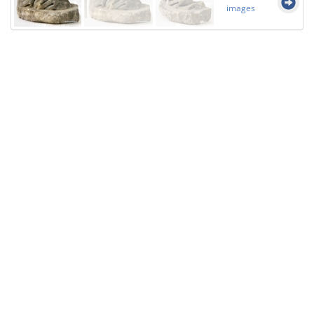
images
Licensed under
Creative Commons
|
Imprint
|
Privacy
| Report bugs to
idai.objects@dainst.de