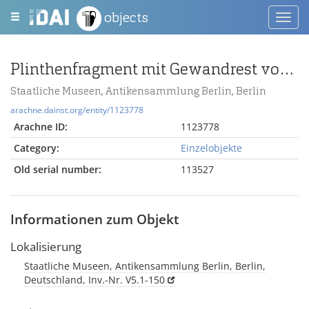
objects
Toggl
navig
Plinthenfragment mit Gewandrest von einer kleineren Statue vom Pergamonaltar; Berlin:Statue, Gewandstück + Plinthe, Fragment
Staatliche Museen, Antikensammlung Berlin, Berlin
arachne.dainst.org/entity/1123778
Arachne ID:
1123778
Category:
Einzelobjekte
Old serial number:
113527
Informationen zum Objekt
Lokalisierung
Staatliche Museen, Antikensammlung Berlin, Berlin,
Deutschland, Inv.-Nr. V5.1-150