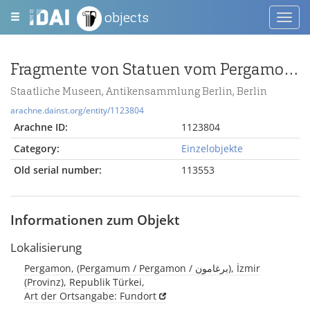
objects
Toggl
navig
Fragmente von Statuen vom Pergamonaltar
Staatliche Museen, Antikensammlung Berlin, Berlin
arachne.dainst.org/entity/1123804
Arachne ID:
1123804
Category:
Einzelobjekte
Old serial number:
113553
Informationen zum Objekt
Lokalisierung
Pergamon, (Pergamum / Pergamon / برغامون), İzmir
(Provinz), Republik Türkei,
Art der Ortsangabe: Fundort