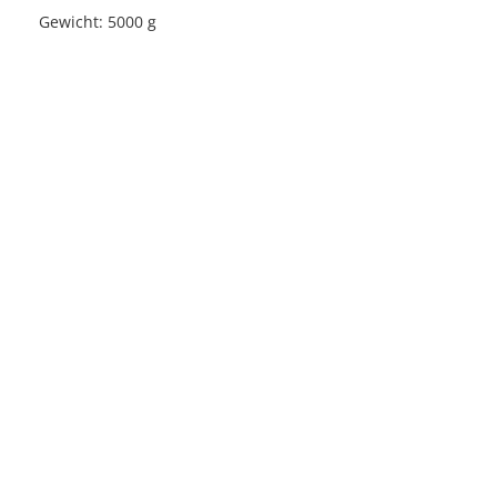
Gewicht: 5000 g
Licensed under
Creative Commons
|
Imprint
|
Privacy
| Report bugs to
idai.objects@dainst.de