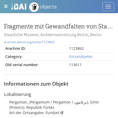
objects
Toggl
navig
Fragmente mit Gewandfalten von Statuen vom Pergamonaltar
Staatliche Museen, Antikensammlung Berlin, Berlin
arachne.dainst.org/entity/1123862
Arachne ID:
1123862
Category:
Einzelobjekte
Old serial number:
113611
Informationen zum Objekt
Lokalisierung
Pergamon, (Pergamum / Pergamon / برغامون), İzmir
(Provinz), Republik Türkei,
Art der Ortsangabe: Fundort