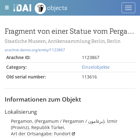
objects
Toggl
navig
Fragment von einer Statue vom Pergamonaltar
Staatliche Museen, Antikensammlung Berlin, Berlin
arachne.dainst.org/entity/1123867
Arachne ID:
1123867
Category:
Einzelobjekte
Old serial number:
113616
Informationen zum Objekt
Lokalisierung
Pergamon, (Pergamum / Pergamon / برغامون), İzmir
(Provinz), Republik Türkei,
Art der Ortsangabe: Fundort