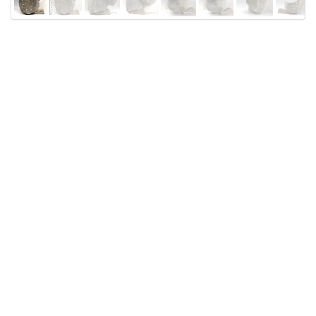
Licensed under
Creative Commons
|
Imprint
|
Privacy
| Report bugs to
idai.objects@dainst.de
v1.0.3 (build #485)