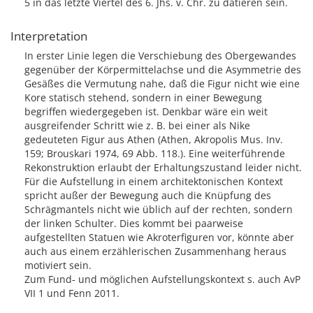
5 in das letzte Viertel des 6. Jhs. v. Chr. zu datieren sein.
Interpretation
In erster Linie legen die Verschiebung des Obergewandes
gegenüber der Körpermittelachse und die Asymmetrie des
Gesäßes die Vermutung nahe, daß die Figur nicht wie eine
Kore statisch stehend, sondern in einer Bewegung
begriffen wiedergegeben ist. Denkbar wäre ein weit
ausgreifender Schritt wie z. B. bei einer als Nike
gedeuteten Figur aus Athen (Athen, Akropolis Mus. Inv.
159; Brouskari 1974, 69 Abb. 118.). Eine weiterführende
Rekonstruktion erlaubt der Erhaltungszustand leider nicht.
Für die Aufstellung in einem architektonischen Kontext
spricht außer der Bewegung auch die Knüpfung des
Schrägmantels nicht wie üblich auf der rechten, sondern
der linken Schulter. Dies kommt bei paarweise
aufgestellten Statuen wie Akroterfiguren vor, könnte aber
auch aus einem erzählerischen Zusammenhang heraus
motiviert sein.
Zum Fund- und möglichen Aufstellungskontext s. auch AvP
VII 1 und Fenn 2011.