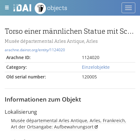
objects
Toggl
navig
Torso einer männlichen Statue mit Schlange und Tierkreiszeichen
Musée départemental Arles Antique, Arles
arachne.dainst.org/entity/1124020
Arachne ID:
1124020
Category:
Einzelobjekte
Old serial number:
120005
Informationen zum Objekt
Lokalisierung
Musée départemental Arles Antique, Arles, Frankreich,
Art der Ortsangabe: Aufbewahrungsort