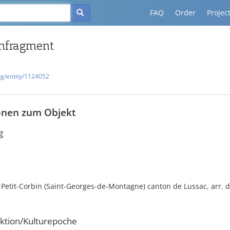
FAQ
Order
Projec
nfragment
rg/entity/1124052
onen zum Objekt
g
 Petit-Corbin (Saint-Georges-de-Montagne) canton de Lussac, arr. 
ktion/Kulturepoche