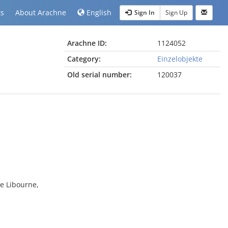
ts
About Arachne
English
Sign In
Sign Up
Arachne ID:
1124052
Category:
Einzelobjekte
Old serial number:
120037
de Libourne,