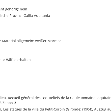
t gehörig: nein
sche Provinz: Gallia Aquitania
 Material allgemein: weißer Marmor
hte Hälfte erhalten
m
ieu, Recueil général des Bas-Reliefs de la Gaule Romaine. Aquitaine
45
Zenon
 Les statues de la villa du Petit-Corbin (Gironde) (1904), Auszug a