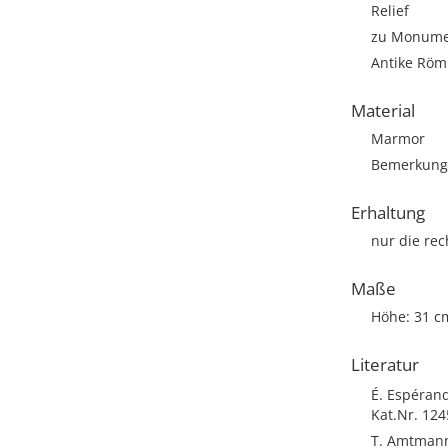
Relief
zu Monumen
Antike Römi
Material
Marmor
Bemerkung:
Erhaltung
nur die rec
Maße
Höhe: 31 c
Literatur
É. Espérand
Kat.Nr. 12
T. Amtmann,