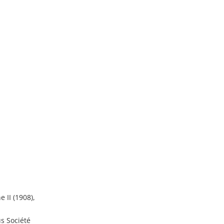
 II (1908),
us Société