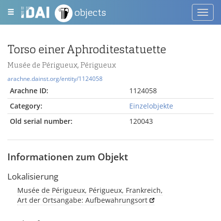
objects
Toggl
navig
Torso einer Aphroditestatuette
Musée de Périgueux, Périgueux
arachne.dainst.org/entity/1124058
Arachne ID:
1124058
Category:
Einzelobjekte
Old serial number:
120043
Informationen zum Objekt
Lokalisierung
Musée de Périgueux, Périgueux, Frankreich,
Art der Ortsangabe: Aufbewahrungsort