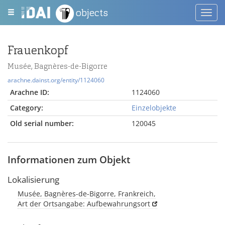
objects
Toggl
navig
Frauenkopf
Musée, Bagnères-de-Bigorre
arachne.dainst.org/entity/1124060
Arachne ID:
1124060
Category:
Einzelobjekte
Old serial number:
120045
Informationen zum Objekt
Lokalisierung
Musée, Bagnères-de-Bigorre, Frankreich,
Art der Ortsangabe: Aufbewahrungsort