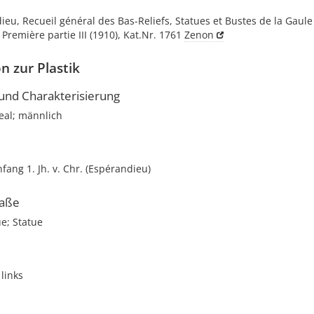
ieu, Recueil général des Bas-Reliefs, Statues et Bustes de la Gaul
 Première partie III (1910), Kat.Nr. 1761
Zenon
n zur Plastik
nd Charakterisierung
deal; männlich
nfang 1. Jh. v. Chr. (Espérandieu)
aße
ue; Statue
links