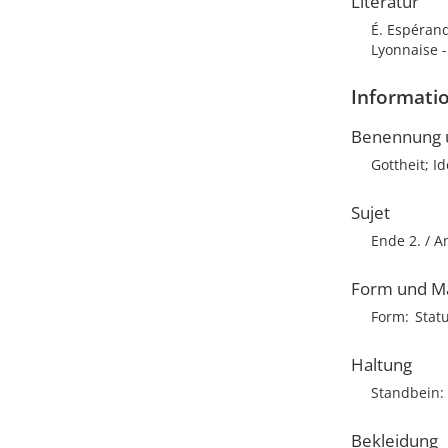
Literatur
É. Espérand
Lyonnaise -
Informatio
Benennung u
Gottheit; I
Sujet
Ende 2. / A
Form und M
Form
Stat
Haltung
Standbein
Bekleidung