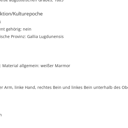
ktion/Kulturepoche
k
t gehörig: nein
sche Provinz: Gallia Lugdunensis
 Material allgemein: weißer Marmor
er Arm, linke Hand, rechtes Bein und linkes Bein unterhalb des O
m