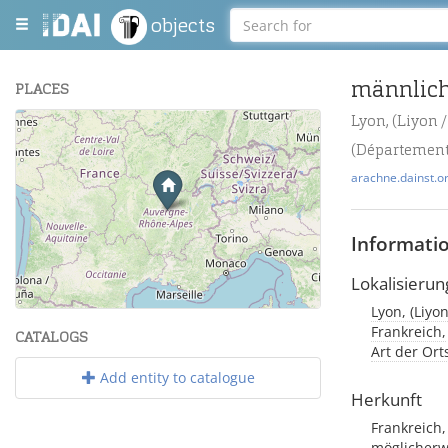
objects
männlich
PLACES
Lyon, (Liyon 
+
(Département
−
arachne.dainst.o
Informati
Lokalisierun
Leaflet
| Maps and Data ©
OpenStreetMap
.
Lyon, (Liyo
Frankreich,
CATALOGS
Art der Or
Add entity to catalogue
Herkunft
Frankreich,
möglicherw