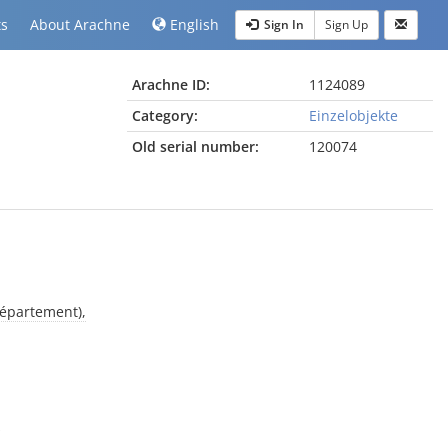
ts
About Arachne
English
Sign In
Sign Up
Arachne ID:
1124089
Category:
Einzelobjekte
Old serial number:
120074
Département),
s