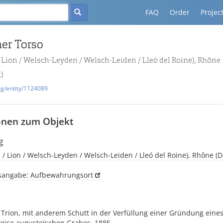
FAQ
Order
Projec
er Torso
/ Lion / Welsch-Leyden / Welsch-Leiden / Lleó del Roine), Rhône
)
rg/entity/1124089
onen zum Objekt
g
n / Lion / Welsch-Leyden / Welsch-Leiden / Lleó del Roine), Rhône (
tsangabe: Aufbewahrungsort
 Trion, mit anderem Schutt in der Verfüllung einer Gründung eine
eise augusteïschen Grabes, 1885