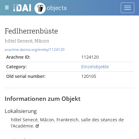
objects
Toggl
navig
Fedlherrenbüste
hôtel Senecé, Mâcon
arachne.dainst.org/entity/1124120
Arachne ID:
1124120
Category:
Einzelobjekte
Old serial number:
120105
Informationen zum Objekt
Lokalisierung
hôtel Senecé, Mâcon, Frankreich, salle des séances de
l‘Académie.