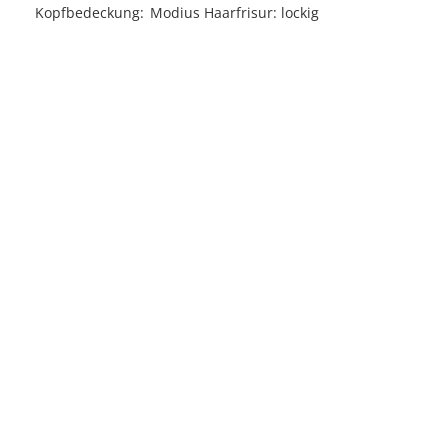
Kopfbedeckung
Modius Haarfrisur: lockig
Licensed under
Creative Commons
|
Imprint
|
Privacy
| Report bugs to
idai.objects@dainst.de
v1.0.3 (build #485)