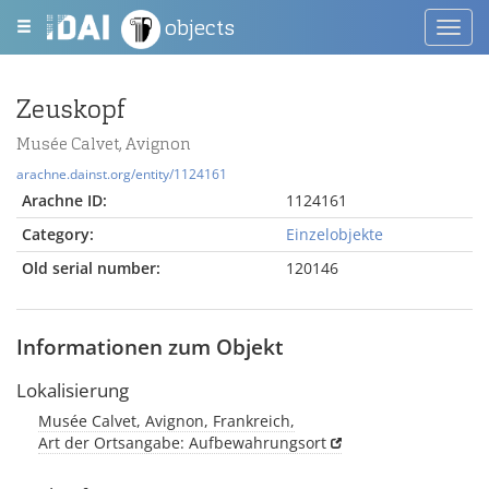
objects
Toggl
navig
Zeuskopf
Musée Calvet, Avignon
arachne.dainst.org/entity/1124161
Arachne ID:
1124161
Category:
Einzelobjekte
Old serial number:
120146
Informationen zum Objekt
Lokalisierung
Musée Calvet, Avignon, Frankreich,
Art der Ortsangabe: Aufbewahrungsort