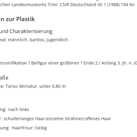
chen Landesmuseums Trier. CSIR Deutschland XII 1 (1988) 194 Nr. 
n zur Plastik
nd Charakterisierung
deal; männlich, bartlos; jugendlich
sonifikation ? Beifigur einer größeren ? Ende 2./ Anfang 3. Jh. n. (
aße
ue; Torso; Miniatur, unter 0,80 m
ng
nach links
r
schulterlanges Haar;einzelne Strähnen;offenes Haar
kung
Haarfrisur: lockig