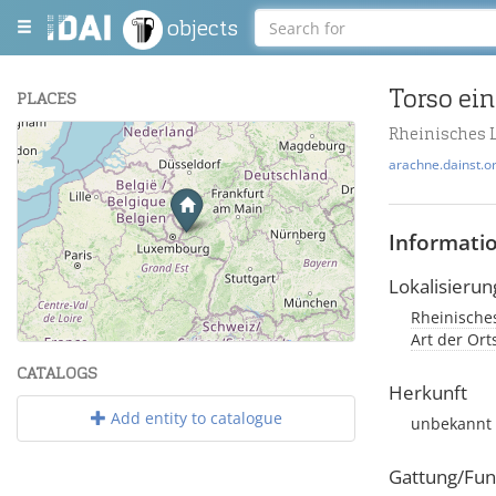
objects
Torso ein
PLACES
Rheinisches 
+
arachne.dainst.o
−
Informati
Lokalisierun
Rheinisches
Leaflet
| Maps and Data ©
OpenStreetMap
.
Art der Or
CATALOGS
Herkunft
Add entity to catalogue
unbekannt
Gattung/Fun