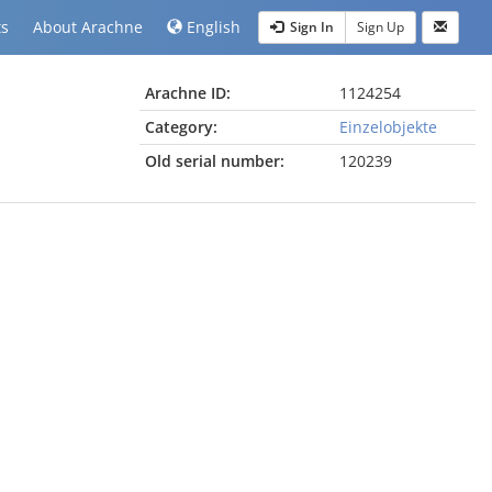
ts
About Arachne
English
Sign In
Sign Up
Arachne ID:
1124254
Category:
Einzelobjekte
Old serial number:
120239