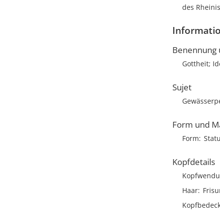
des Rheinis
Informatio
Benennung u
Gottheit; I
Sujet
Gewässerper
Form und M
Form
Stat
Kopfdetails
Kopfwendu
Haar
Frisu
Kopfbedec