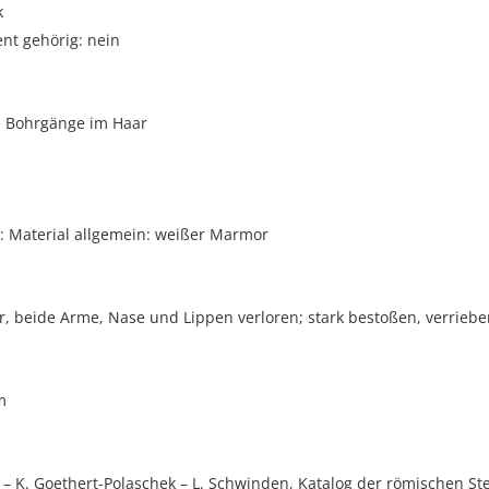
k
t gehörig: nein
 Bohrgänge im Haar
 Material allgemein: weißer Marmor
, beide Arme, Nase und Lippen verloren; stark bestoßen, verriebe
m
 – K. Goethert-Polaschek – L. Schwinden, Katalog der römischen S