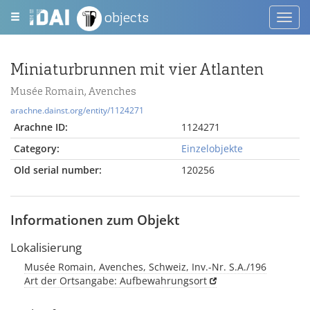
objects
Toggl
navig
Miniaturbrunnen mit vier Atlanten
Musée Romain, Avenches
arachne.dainst.org/entity/1124271
Arachne ID:
1124271
Category:
Einzelobjekte
Old serial number:
120256
Informationen zum Objekt
Lokalisierung
Musée Romain, Avenches, Schweiz, Inv.-Nr. S.A./196
Art der Ortsangabe: Aufbewahrungsort