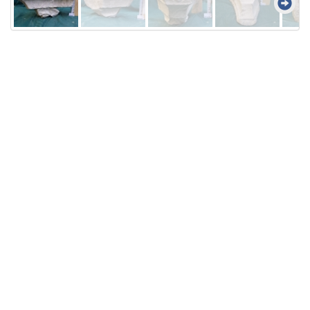
Licensed under
Creative Commons
|
Imprint
|
Privacy
| Report bugs to
idai.objects@dainst.de