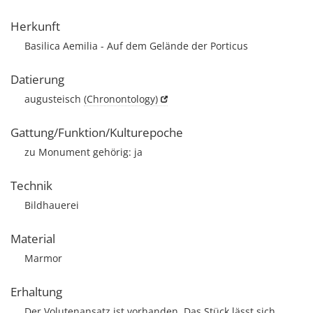
Herkunft
Basilica Aemilia - Auf dem Gelände der Porticus
Datierung
augusteisch
(Chronontology)
Gattung/Funktion/Kulturepoche
zu Monument gehörig: ja
Technik
Bildhauerei
Material
Marmor
Erhaltung
Der Volutenansatz ist vorhanden. Das Stück lässt sich