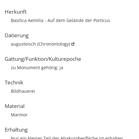
Herkunft
Basilica Aemilia - Auf dem Gelände der Porticus
Datierung
augusteisch
(Chronontology)
Gattung/Funktion/Kulturepoche
zu Monument gehörig: ja
Technik
Bildhauerei
Material
Marmor
Erhaltung
Nur ein kleiner Teil der Abakusoberfläche ist erhalten,