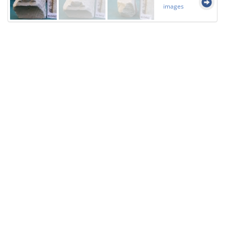
images
Licensed under
Creative Commons
|
Imprint
|
Privacy
| Report bugs to
idai.objects@dainst.de