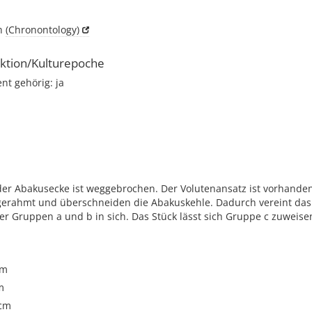
ch
(Chronontology)
ktion/Kulturepoche
t gehörig: ja
der Abakusecke ist weggebrochen. Der Volutenansatz ist vorhanden
 gerahmt und überschneiden die Abakuskehle. Dadurch vereint da
r Gruppen a und b in sich. Das Stück lässt sich Gruppe c zuweise
cm
m
 cm