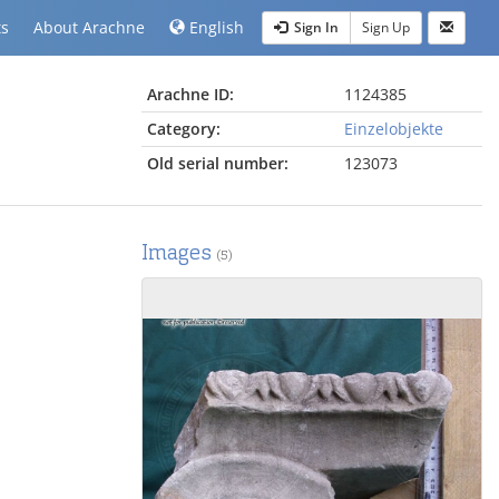
ts
About Arachne
English
Sign In
Sign Up
Arachne ID:
1124385
Category:
Einzelobjekte
Old serial number:
123073
Images
(5)