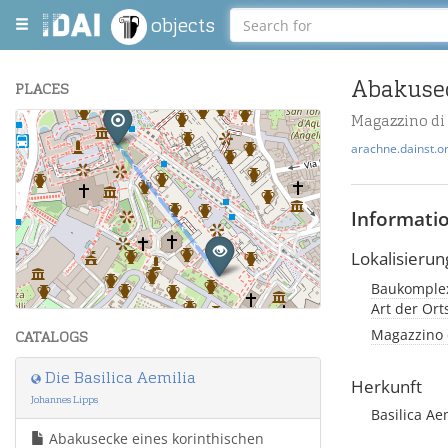
objects
Abakusec
PLACES
Magazzino di
+
arachne.dainst.o
−
Informati
Lokalisierun
Baukomplex
Leaflet
| Maps and Data ©
OpenStreetMap
.
Art der Or
Magazzino d
CATALOGS
Die Basilica Aemilia
Herkunft
Johannes Lipps
Basilica Ae
Abakusecke eines korinthischen