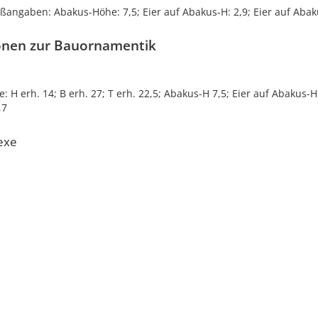
angaben: Abakus-Höhe: 7,5; Eier auf Abakus-H: 2,9; Eier auf Abak
onen zur Bauornamentik
 H erh. 14; B erh. 27; T erh. 22,5; Abakus-H 7,5; Eier auf Abakus-H 
,7
exe