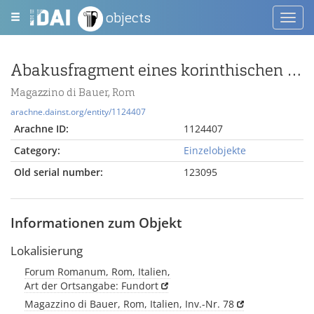
objects
Toggl
navig
Abakusfragment eines korinthischen Kapitells oder eines Pilasterkapitells
Magazzino di Bauer, Rom
arachne.dainst.org/entity/1124407
Arachne ID:
1124407
Category:
Einzelobjekte
Old serial number:
123095
Informationen zum Objekt
Lokalisierung
Forum Romanum, Rom, Italien,
Art der Ortsangabe: Fundort
Magazzino di Bauer, Rom, Italien, Inv.-Nr. 78