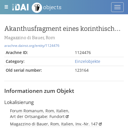
objects
Toggl
navig
Akanthusfragment eines korinthischen Kapitells oder eines Pilasterkapitells
Magazzino di Bauer, Rom
arachne.dainst.org/entity/1124476
Arachne ID:
1124476
Category:
Einzelobjekte
Old serial number:
123164
Informationen zum Objekt
Lokalisierung
Forum Romanum, Rom, Italien,
Art der Ortsangabe: Fundort
Magazzino di Bauer, Rom, Italien, Inv.-Nr. 147