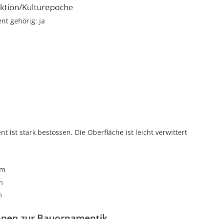
ktion/Kulturepoche
t gehörig: ja
i
t ist stark bestossen. Die Oberfläche ist leicht verwittert
cm
m
m
onen zur Bauornamentik