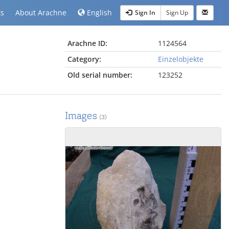
ts
About Arachne
English
Sign In
Sign Up
Arachne ID:
1124564
Category:
Einzelobjekte
Old serial number:
123252
Images
(3)