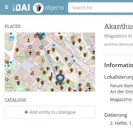
objects
Akanthus
PLACES
Magazzino di
+
arachne.dainst.o
−
Informati
Lokalisierun
Forum Roma
Leaflet
| Maps and Data ©
OpenStreetMap
.
Art der Or
Magazzino d
CATALOGS
Add entity to catalogue
Datierung
2. Hälfte, 1.