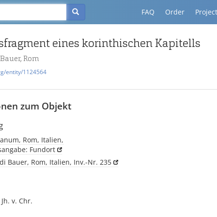
FAQ
Order
Projec
fragment eines korinthischen Kapitells
 Bauer, Rom
rg/entity/1124564
onen zum Objekt
g
num, Rom, Italien,
tsangabe: Fundort
i Bauer, Rom, Italien, Inv.-Nr. 235
 Jh. v. Chr.