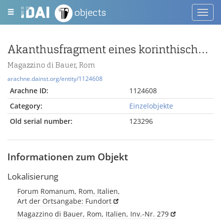
objects
Toggl
navig
Akanthusfragment eines korinthischen Kapitells oder eines Pilasterkapitells
Magazzino di Bauer, Rom
arachne.dainst.org/entity/1124608
Arachne ID:
1124608
Category:
Einzelobjekte
Old serial number:
123296
Informationen zum Objekt
Lokalisierung
Forum Romanum, Rom, Italien,
Art der Ortsangabe: Fundort
Magazzino di Bauer, Rom, Italien, Inv.-Nr. 279