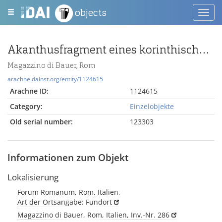
objects
Toggl
navig
Akanthusfragment eines korinthischen Kapitells oder eines Pilasterkapitells
Magazzino di Bauer, Rom
arachne.dainst.org/entity/1124615
Arachne ID:
1124615
Category:
Einzelobjekte
Old serial number:
123303
Informationen zum Objekt
Lokalisierung
Forum Romanum, Rom, Italien,
Art der Ortsangabe: Fundort
Magazzino di Bauer, Rom, Italien, Inv.-Nr. 286