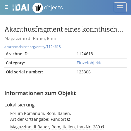
objects
Toggl
navig
Akanthusfragment eines korinthischen Kapitells oder eines Pilasterkapitells
Magazzino di Bauer, Rom
arachne.dainst.org/entity/1124618
Arachne ID:
1124618
Category:
Einzelobjekte
Old serial number:
123306
Informationen zum Objekt
Lokalisierung
Forum Romanum, Rom, Italien,
Art der Ortsangabe: Fundort
Magazzino di Bauer, Rom, Italien, Inv.-Nr. 289