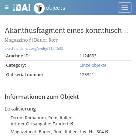
objects
Toggl
navig
Akanthusfragment eines korinthischen Kapitells oder eines Pilasterkapitells
Magazzino di Bauer, Rom
arachne.dainst.org/entity/1124633
Arachne ID:
1124633
Category:
Einzelobjekte
Old serial number:
123321
Informationen zum Objekt
Lokalisierung
Forum Romanum, Rom, Italien,
Art der Ortsangabe: Fundort
Magazzino di Bauer, Rom, Italien, Inv.-Nr. 304