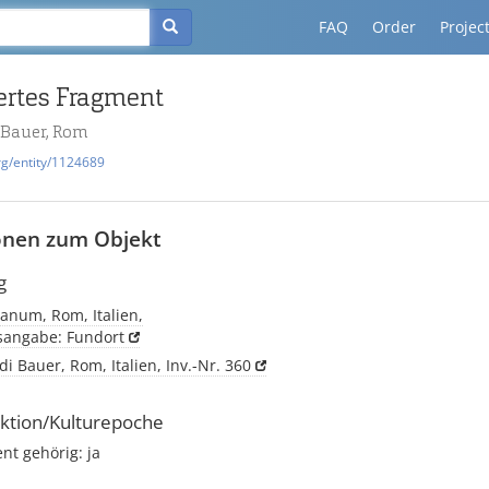
FAQ
Order
Projec
ertes Fragment
 Bauer, Rom
rg/entity/1124689
onen zum Objekt
g
num, Rom, Italien,
tsangabe: Fundort
i Bauer, Rom, Italien, Inv.-Nr. 360
ktion/Kulturepoche
t gehörig: ja