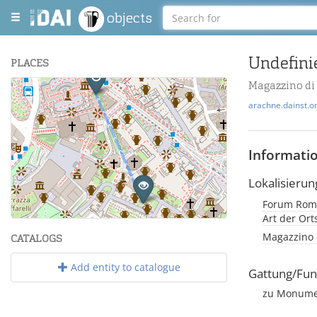
objects
Undefini
PLACES
Magazzino di
+
arachne.dainst.o
−
Informati
Lokalisierun
Forum Roma
Leaflet
| Maps and Data ©
OpenStreetMap
.
Art der Or
Magazzino d
CATALOGS
Add entity to catalogue
Gattung/Fun
zu Monumen