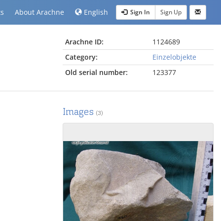
ts
About Arachne
English
Sign In
Sign Up
Arachne ID:
1124689
Category:
Einzelobjekte
Old serial number:
123377
Images
(3)