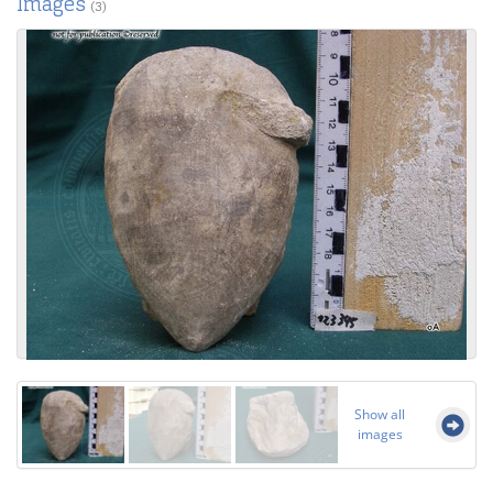
Images
(3)
Show all
images