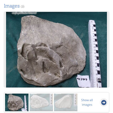
Images
(3)
Show all
images