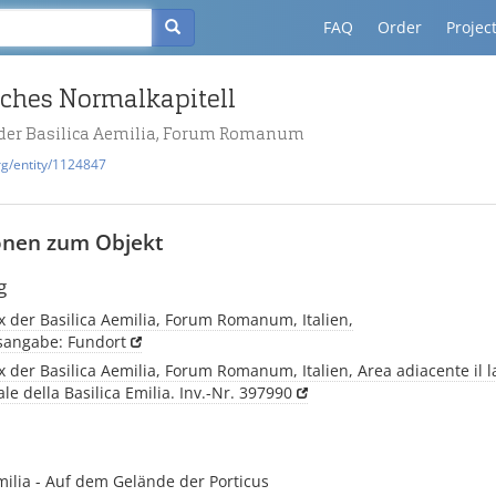
FAQ
Order
Projec
sches Normalkapitell
der Basilica Aemilia, Forum Romanum
rg/entity/1124847
onen zum Objekt
g
 der Basilica Aemilia, Forum Romanum, Italien,
tsangabe: Fundort
der Basilica Aemilia, Forum Romanum, Italien, Area adiacente il l
ale della Basilica Emilia. Inv.-Nr. 397990
milia - Auf dem Gelände der Porticus