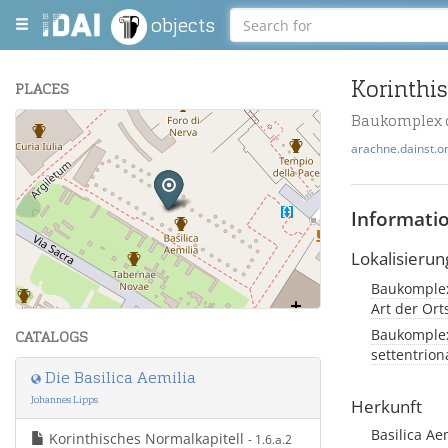
objects
Korinthi
PLACES
Baukomplex 
+
arachne.dainst.o
−
Informati
Lokalisierun
Baukomplex
Leaflet
| Maps and Data ©
OpenStreetMap
.
Art der Or
Baukomplex 
CATALOGS
settentrion
Die Basilica Aemilia
Johannes Lipps
Herkunft
Basilica Ae
Korinthisches Normalkapitell
- 1.6.a.2