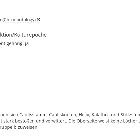
ch
(Chronontology)
ktion/Kulturepoche
t gehörig: ja
i
ben sich Caulisstamm, Caulisknoten, Helix, Kalathos und Stützsten
t stark bestoßen und verwittert. Die Oberseite weist keine Löcher 
 Gruppe b zuweisen