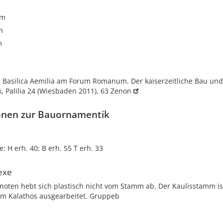
cm
m
m
ie Basilica Aemilia am Forum Romanum. Der kaiserzeitliche Bau und
 Palilia 24 (Wiesbaden 2011), 63
Zenon
onen zur Bauornamentik
 H erh. 40; B erh. 55 T erh. 33
exe
noten hebt sich plastisch nicht vom Stamm ab. Der Kaulisstamm is
zum Kalathos ausgearbeitet. Gruppeb