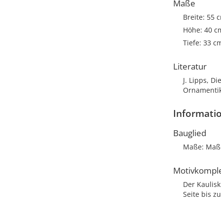
Maße
Breite: 55 
Höhe: 40 c
Tiefe: 33 c
Literatur
J. Lipps, D
Ornamentik,
Informati
Bauglied
Maße: Maße:
Motivkompl
Der Kaulisk
Seite bis 