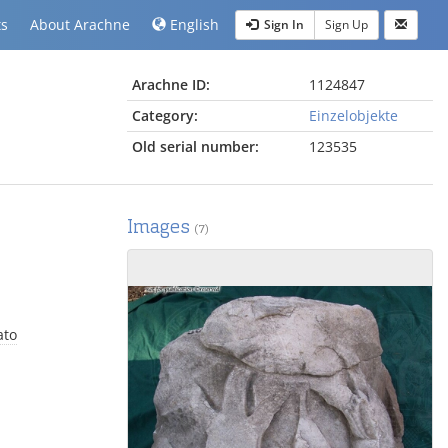
ts
About Arachne
English
Sign In
Sign Up
Arachne ID:
1124847
Category:
Einzelobjekte
Old serial number:
123535
Images
(7)
ato