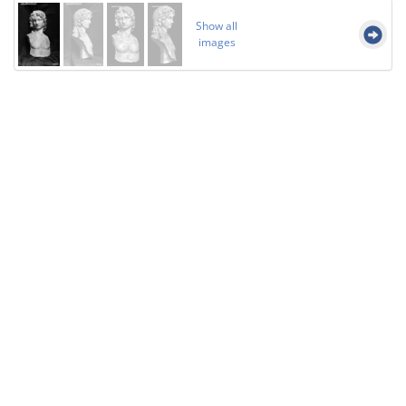
Show all
images
Licensed under
Creative Commons
|
Imprint
|
Privacy
| Report bugs to