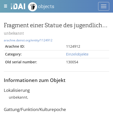
objects
Toggl
navig
Fragment einer Statue des jugendlichen Dionysos
unbekannt
arachne.dainst.org/entity/1124912
Arachne ID:
1124912
Category:
Einzelobjekte
Old serial number:
130054
Informationen zum Objekt
Lokalisierung
unbekannt,
Gattung/Funktion/Kulturepoche